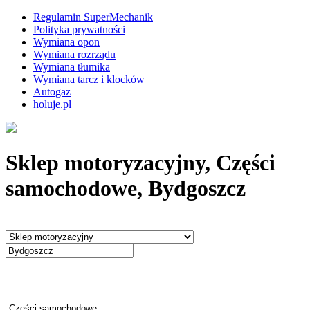
Regulamin SuperMechanik
Polityka prywatności
Wymiana opon
Wymiana rozrządu
Wymiana tłumika
Wymiana tarcz i klocków
Autogaz
holuje.pl
Sklep motoryzacyjny, Części
samochodowe, Bydgoszcz