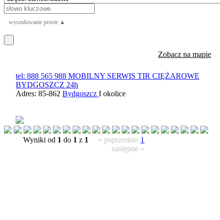
wyszukiwanie proste ▲
Zobacz na mapie
tel: 888 565 988 MOBILNY SERWIS TIR CIĘŻAROWE
BYDGOSZCZ 24h
Adres: 85-862
Bydgoszcz
I okolice
Wyniki od
1
do
1
z
1
« poprzednie
1
następne »