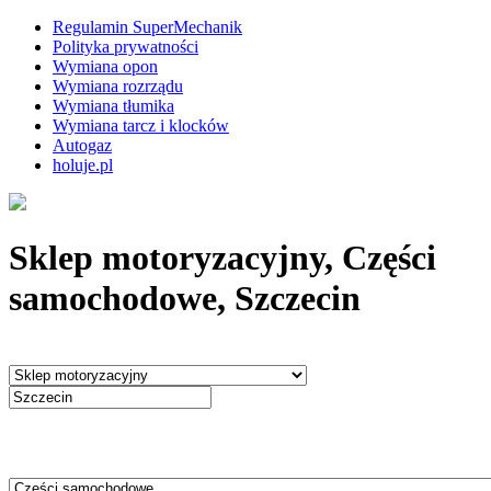
Regulamin SuperMechanik
Polityka prywatności
Wymiana opon
Wymiana rozrządu
Wymiana tłumika
Wymiana tarcz i klocków
Autogaz
holuje.pl
Sklep motoryzacyjny, Części
samochodowe, Szczecin