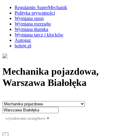
Regulamin SuperMechanik
Polityka prywatności
Wymiana opon
Wymiana rozrządu
Wymiana tłumika
Wymiana tarcz i klocków
Autogaz
holuje.pl
Mechanika pojazdowa,
Warszawa Białołęka
wyszukiwanie szczegółowe ▼