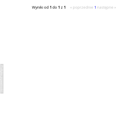
Wyniki od
1
do
1
z
1
« poprzednie
1
następne »
Polityka prywatności