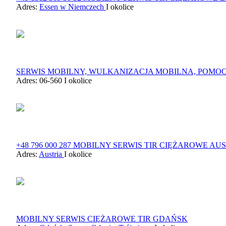
Adres:
Essen w Niemczech
I okolice
SERWIS MOBILNY, WULKANIZACJA MOBILNA, POMOC D
Adres: 06-560
I okolice
+48 796 000 287 MOBILNY SERWIS TIR CIĘŻAROWE AU
Adres:
Austria
I okolice
MOBILNY SERWIS CIĘŻAROWE TIR GDAŃSK