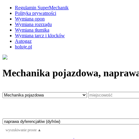
Regulamin SuperMechanik
Polityka prywatności
Wymiana opon
Wymiana rozrządu
Wymiana tłumika
Wymiana tarcz i klocków
Autogaz
holuje.pl
Mechanika pojazdowa, naprawa
wyszukiwanie proste ▲