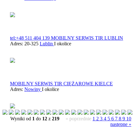
tel:+48 511 404 139 MOBILNY SERWIS TIR LUBLIN
Adres: 20-325
Lublin
I okolice
MOBILNY SERWIS TIR CIĘŻAROWE KIELCE
Adres:
Nowiny
I okolice
Wyniki od
1
do
12
z
219
« poprzednie
1
2
3
4
5
6
7
8
9
10
następne »