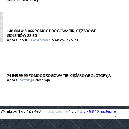
www.globservice.pl
Polityka prywatności
+48 604 415 066 POMOC DROGOWA TIR, CIĘŻAROWE
GOLENIÓW S3 S6
Adres: 72-100
Goleniów
Goleniów okolice
74 849 99 99 POMOC DROGOWA TIR, CIĘŻAROWE ZŁOTORYJA
Adres:
Złotoryja
Złotoryja
Wyniki od
1
do
12
z
498
« poprzednie
1
2
3
4
5
6
7
8
9
10
następne
»