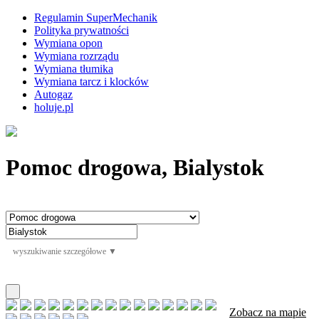
Regulamin SuperMechanik
Polityka prywatności
Wymiana opon
Wymiana rozrządu
Wymiana tłumika
Wymiana tarcz i klocków
Autogaz
holuje.pl
Pomoc drogowa, Bialystok
wyszukiwanie szczegółowe ▼
Zobacz na mapie