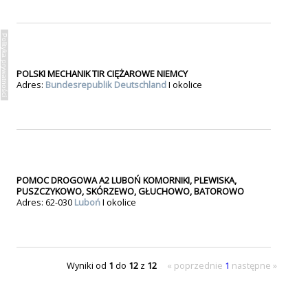
Polityka prywatności
POLSKI MECHANIK TIR CIĘŻAROWE NIEMCY
Adres:
Bundesrepublik Deutschland
I okolice
POMOC DROGOWA A2 LUBOŃ KOMORNIKI, PLEWISKA,
PUSZCZYKOWO, SKÓRZEWO, GŁUCHOWO, BATOROWO
Adres: 62-030
Luboń
I okolice
Wyniki od
1
do
12
z
12
« poprzednie
1
następne »