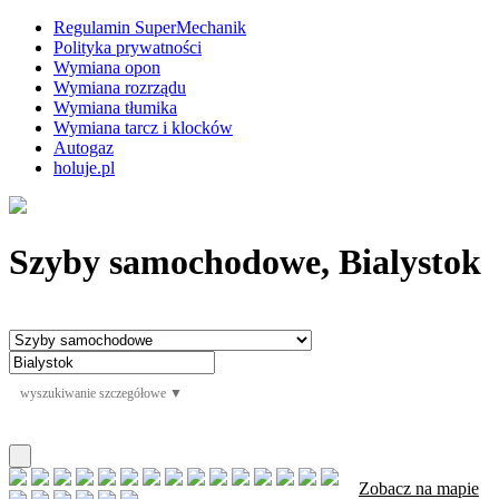
Regulamin SuperMechanik
Polityka prywatności
Wymiana opon
Wymiana rozrządu
Wymiana tłumika
Wymiana tarcz i klocków
Autogaz
holuje.pl
Szyby samochodowe, Bialystok
wyszukiwanie szczegółowe ▼
Zobacz na mapie