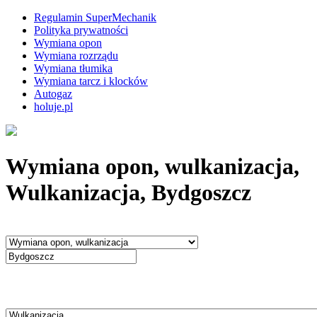
Regulamin SuperMechanik
Polityka prywatności
Wymiana opon
Wymiana rozrządu
Wymiana tłumika
Wymiana tarcz i klocków
Autogaz
holuje.pl
Wymiana opon, wulkanizacja,
Wulkanizacja, Bydgoszcz