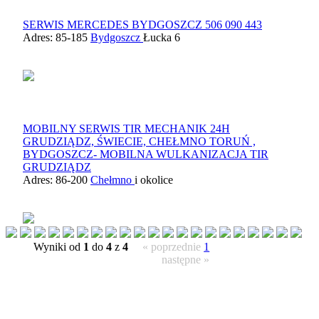
SERWIS MERCEDES BYDGOSZCZ 506 090 443
Adres: 85-185
Bydgoszcz
Łucka 6
MOBILNY SERWIS TIR MECHANIK 24H
GRUDZIĄDZ, ŚWIECIE, CHEŁMNO TORUŃ ,
BYDGOSZCZ- MOBILNA WULKANIZACJA TIR
GRUDZIĄDZ
Adres: 86-200
Chełmno
i okolice
Wyniki od
1
do
4
z
4
« poprzednie
1
następne »