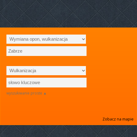
wyszukiwanie proste ▲
Zobacz na mapie