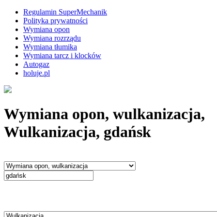
Regulamin SuperMechanik
Polityka prywatności
Wymiana opon
Wymiana rozrządu
Wymiana tłumika
Wymiana tarcz i klocków
Autogaz
holuje.pl
Wymiana opon, wulkanizacja,
Wulkanizacja, gdańsk