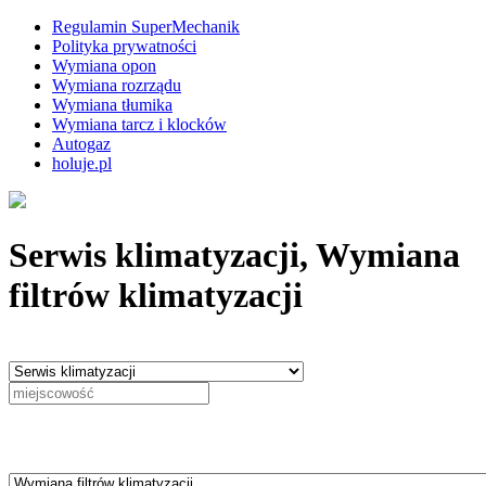
Regulamin SuperMechanik
Polityka prywatności
Wymiana opon
Wymiana rozrządu
Wymiana tłumika
Wymiana tarcz i klocków
Autogaz
holuje.pl
Serwis klimatyzacji, Wymiana
filtrów klimatyzacji