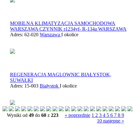
MOBILNA KLIMATYZACJA SAMOCHODOWA
WARSZAWA CZYNNIK r1234yf- R-134a WARSZAWA
Adres: 62-020
Warszawa
I okolice
REGENERACJA MAGLOWNIC BIAŁYSTOK,
SUWAŁKI
Adres: 15-003
Białystok
I okolice
Wyniki od
49
do
60
z
223
« poprzednie
1
2
3
4
5
6
7
8
9
10
następne »