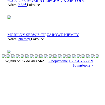
693 77 2000 MOBILNY MECHANIK 24H ŁÓDŹ
Adres:
Łódź
I okolice
MOBILNY SERWIS CIĘŻAROWE NIEMCY
Adres:
Niemcy
I okolice
Wyniki od
37
do
48
z
562
« poprzednie
1
2
3
4
5
6
7
8
9
10
następne »