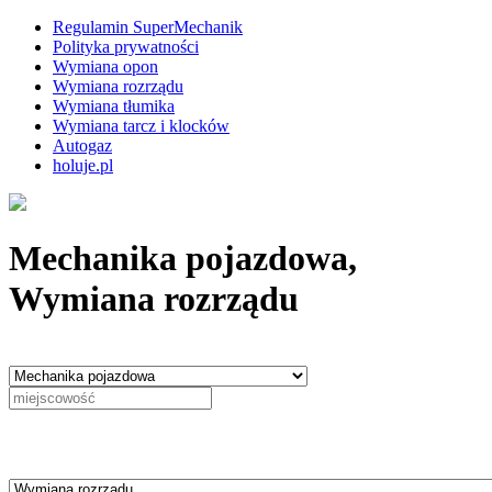
Regulamin SuperMechanik
Polityka prywatności
Wymiana opon
Wymiana rozrządu
Wymiana tłumika
Wymiana tarcz i klocków
Autogaz
holuje.pl
Mechanika pojazdowa,
Wymiana rozrządu