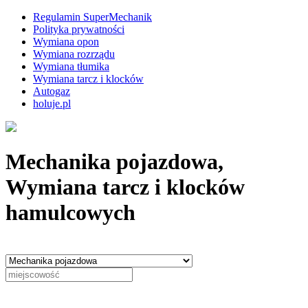
Regulamin SuperMechanik
Polityka prywatności
Wymiana opon
Wymiana rozrządu
Wymiana tłumika
Wymiana tarcz i klocków
Autogaz
holuje.pl
Mechanika pojazdowa,
Wymiana tarcz i klocków
hamulcowych