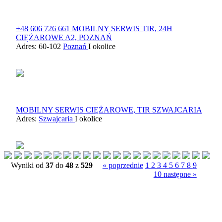
+48 606 726 661 MOBILNY SERWIS TIR, 24H
CIĘŻAROWE A2, POZNAŃ
Adres: 60-102
Poznań
I okolice
MOBILNY SERWIS CIĘŻAROWE, TIR SZWAJCARIA
Adres:
Szwajcaria
I okolice
Wyniki od
37
do
48
z
529
« poprzednie
1
2
3
4
5
6
7
8
9
10
następne »