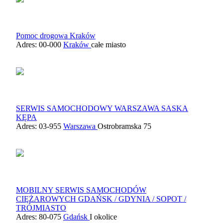
Pomoc drogowa Kraków
Adres: 00-000
Kraków
całe miasto
SERWIS SAMOCHODOWY WARSZAWA SASKA
KĘPA
Adres: 03-955
Warszawa
Ostrobramska 75
MOBILNY SERWIS SAMOCHODÓW
CIĘŻAROWYCH GDAŃSK / GDYNIA / SOPOT /
TRÓJMIASTO
Adres: 80-075
Gdańsk
I okolice