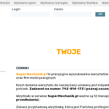
atności
Wymiana opon
Wymiana rozrządu
Wymiana tłumika
Wymi
Login:
Hasło:
O zawodzie
O nas
Dodaj warsztat
Program dla warsz
TWOJE
NAPRAWIMY
AUTO
CENNIKI
SuperMechanik.pl
to precyzyjna wyszukiwarka warsztató
oraz firm motoryzacyjnych.
Koszt dodania warsztatu do naszej bazy ustalany jest indywi
potrzeb.
Zadzwoń na numer 792-814-173 i poznaj szczeg
Wizytówki w serwisie
SuperMechanik.pl
ważne są 12 miesięc
przedłużania
).
Zobacz przykładową wizytówkę, która jest Państwa profesjonal