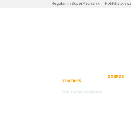
Regulamin SuperMechanik
Polityka pryw
SZUKASZ MECHANIKA?
DOBRZE
TRAFIŁEŚ
Wybierz województwo