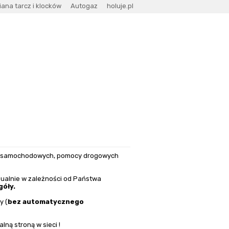
ana tarcz i klocków
Autogaz
holuje.pl
tatu samochodowego
Kontakt
w samochodowych, pomocy drogowych
dualnie w zależności od Państwa
óły.
y (
bez automatycznego
ną stroną w sieci !