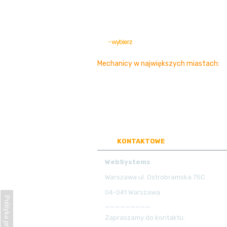
- wybierz
Mechanicy w największych miastach:
Warszawa
Kraków
Poznań
Wrocław
Poznań
Katowice
Kielce
Bydgoszcz
Lublin
Zielona-Góra
Gliwice
Łódź
Wałbrzych
Piaseczno
Sosnowiec
Tor
Koszalin
Radom
Rzeszów
Szczecin
Kalisz
Opole
Zabrze
Tarnów
Płock
DANE
KONTAKTOWE
PORTALU
WebSystems
Warszawa ul. Ostrobramska 75C
04-041 Warszawa
Polityka prywatności
_________
Zapraszamy do kontaktu: