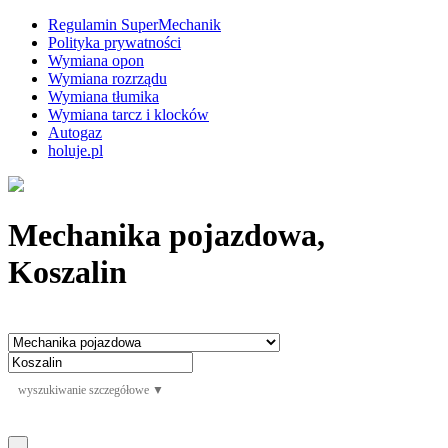
Regulamin SuperMechanik
Polityka prywatności
Wymiana opon
Wymiana rozrządu
Wymiana tłumika
Wymiana tarcz i klocków
Autogaz
holuje.pl
Mechanika pojazdowa,
Koszalin
wyszukiwanie szczegółowe ▼