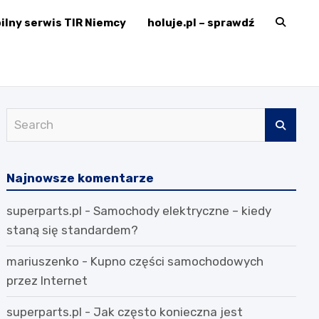
ilny serwis TIR Niemcy
holuje.pl – sprawdź
erMechanik.pl
S
e
a
r
Najnowsze komentarze
c
superparts.pl
-
Samochody elektryczne – kiedy
h
staną się standardem?
mariuszenko
-
Kupno części samochodowych
przez Internet
superparts.pl
-
Jak często konieczna jest