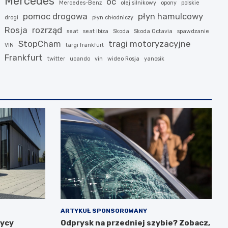
Mercedes
oc
Mercedes-Benz
olej silnikowy
opony
polskie
pomoc drogowa
płyn hamulcowy
drogi
płyn chłodniczy
Rosja
rozrząd
seat
seat ibiza
Skoda
Skoda Octavia
spawdzanie
StopCham
tragi motoryzacyjne
VIN
targi frankfurt
Frankfurt
twitter
ucando
vin
wideo Rosja
yanosik
ARTYKUŁ SPONSOROWANY
zycy
Odprysk na przedniej szybie? Zobacz,