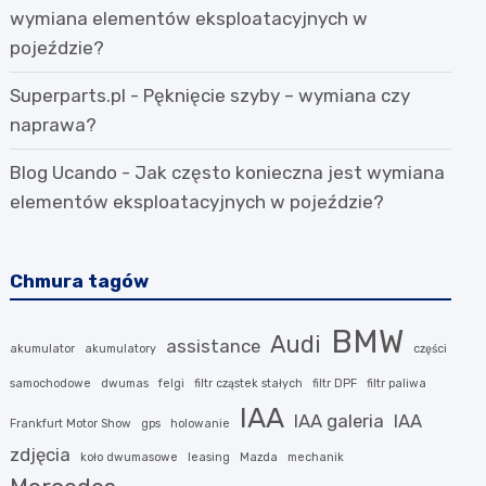
wymiana elementów eksploatacyjnych w
pojeździe?
Superparts.pl
-
Pęknięcie szyby – wymiana czy
naprawa?
Blog Ucando
-
Jak często konieczna jest wymiana
elementów eksploatacyjnych w pojeździe?
Chmura tagów
BMW
Audi
assistance
akumulator
akumulatory
części
samochodowe
dwumas
felgi
filtr cząstek stałych
filtr DPF
filtr paliwa
IAA
IAA galeria
IAA
Frankfurt Motor Show
gps
holowanie
zdjęcia
koło dwumasowe
leasing
Mazda
mechanik