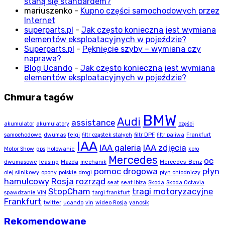
staną się standardem?
mariuszenko
-
Kupno części samochodowych przez
Internet
superparts.pl
-
Jak często konieczna jest wymiana
elementów eksploatacyjnych w pojeździe?
Superparts.pl
-
Pęknięcie szyby – wymiana czy
naprawa?
Blog Ucando
-
Jak często konieczna jest wymiana
elementów eksploatacyjnych w pojeździe?
Chmura tagów
BMW
Audi
assistance
akumulator
akumulatory
części
samochodowe
dwumas
felgi
filtr cząstek stałych
filtr DPF
filtr paliwa
Frankfurt
IAA
IAA galeria
IAA zdjęcia
Motor Show
gps
holowanie
koło
Mercedes
oc
dwumasowe
leasing
Mazda
mechanik
Mercedes-Benz
pomoc drogowa
płyn
olej silnikowy
opony
polskie drogi
płyn chłodniczy
hamulcowy
Rosja
rozrząd
seat
seat ibiza
Skoda
Skoda Octavia
StopCham
tragi motoryzacyjne
spawdzanie VIN
targi frankfurt
Frankfurt
twitter
ucando
vin
wideo Rosja
yanosik
Rekomendowane