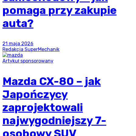
pomaga przy zakupie
auta?
21 maja 2026
Redakcja SuperMechanik
Artykuł sponsorowany
Mazda CX-80 – jak
Japończycy
zaprojektowali
najwygodniejszy 7-
osobowy SUV