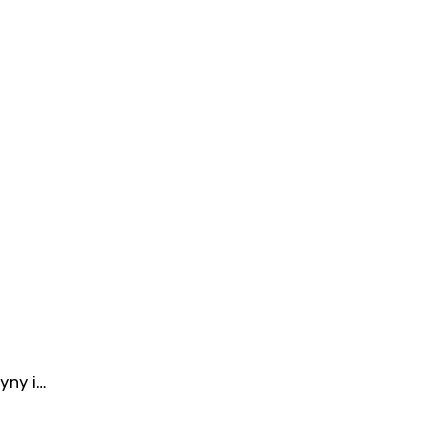
yny i…