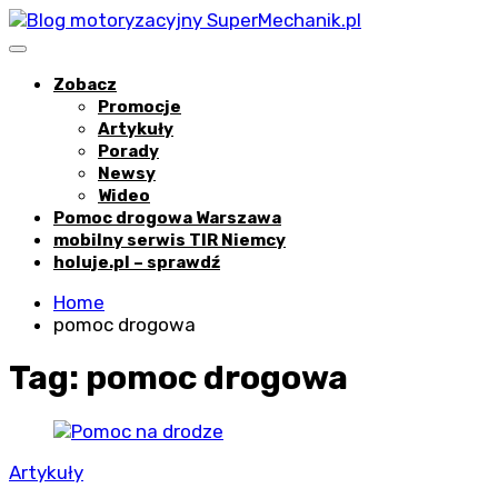
Skip
to
content
Blog motoryzacyjny prowadzony p
Zobacz
Promocje
Artykuły
Porady
Newsy
Wideo
Pomoc drogowa Warszawa
mobilny serwis TIR Niemcy
holuje.pl – sprawdź
Home
pomoc drogowa
Tag:
pomoc drogowa
Artykuły