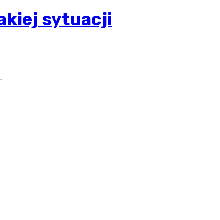
kiej sytuacji
…