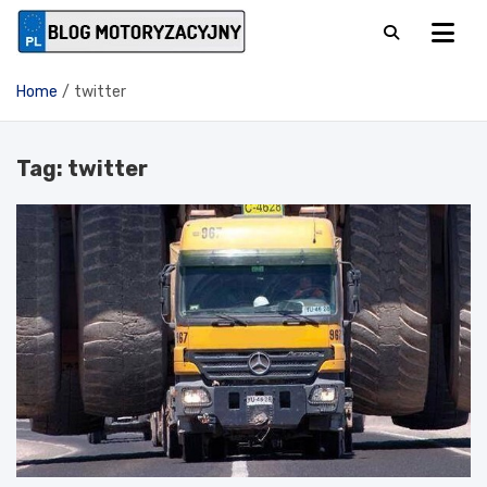
Skip
to
Blog motoryzacyjny
content
prowadzony przez
Home
twitter
SuperMechanik.pl
Tag:
twitter