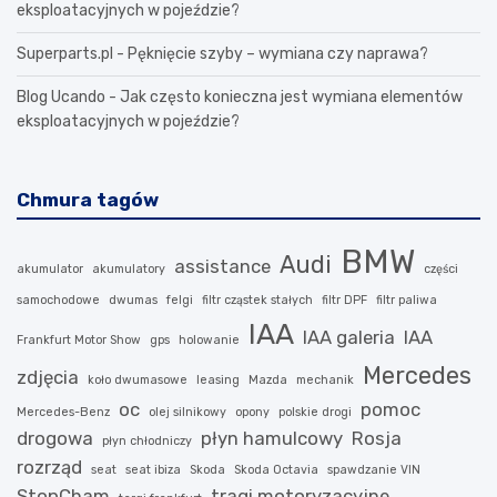
eksploatacyjnych w pojeździe?
Superparts.pl
-
Pęknięcie szyby – wymiana czy naprawa?
Blog Ucando
-
Jak często konieczna jest wymiana elementów
eksploatacyjnych w pojeździe?
Chmura tagów
BMW
Audi
assistance
akumulator
akumulatory
części
samochodowe
dwumas
felgi
filtr cząstek stałych
filtr DPF
filtr paliwa
IAA
IAA galeria
IAA
Frankfurt Motor Show
gps
holowanie
Mercedes
zdjęcia
koło dwumasowe
leasing
Mazda
mechanik
oc
pomoc
Mercedes-Benz
olej silnikowy
opony
polskie drogi
drogowa
płyn hamulcowy
Rosja
płyn chłodniczy
rozrząd
seat
seat ibiza
Skoda
Skoda Octavia
spawdzanie VIN
StopCham
tragi motoryzacyjne