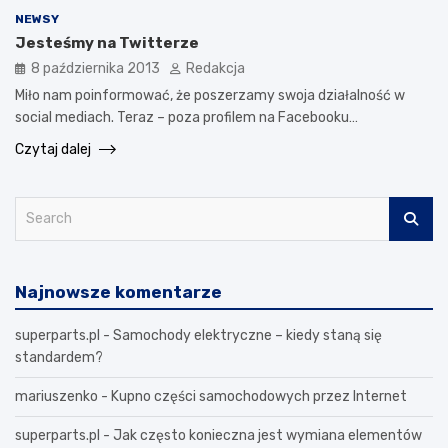
NEWSY
Jesteśmy na Twitterze
8 października 2013
Redakcja
Miło nam poinformować, że poszerzamy swoja działalność w
social mediach. Teraz – poza profilem na Facebooku…
Czytaj dalej
S
e
a
r
Najnowsze komentarze
c
h
superparts.pl
-
Samochody elektryczne – kiedy staną się
standardem?
mariuszenko
-
Kupno części samochodowych przez Internet
superparts.pl
-
Jak często konieczna jest wymiana elementów