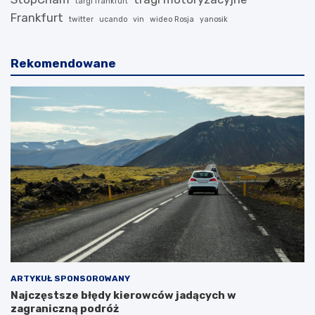
targi frankfurt
Frankfurt
twitter
ucando
vin
wideo Rosja
yanosik
Rekomendowane
ARTYKUŁ SPONSOROWANY
Najczęstsze błędy kierowców jadących w
zagraniczną podróż