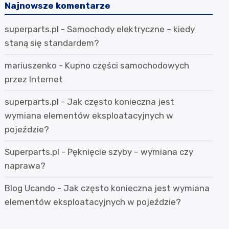
r
Najnowsze komentarze
c
superparts.pl
-
Samochody elektryczne – kiedy
h
staną się standardem?
mariuszenko
-
Kupno części samochodowych
przez Internet
superparts.pl
-
Jak często konieczna jest
wymiana elementów eksploatacyjnych w
pojeździe?
Superparts.pl
-
Pęknięcie szyby – wymiana czy
naprawa?
Blog Ucando
-
Jak często konieczna jest wymiana
elementów eksploatacyjnych w pojeździe?