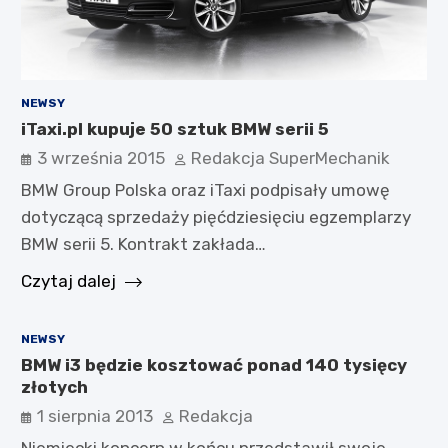
NEWSY
iTaxi.pl kupuje 50 sztuk BMW serii 5
3 września 2015
Redakcja SuperMechanik
BMW Group Polska oraz iTaxi podpisały umowę
dotyczącą sprzedaży pięćdziesięciu egzemplarzy
BMW serii 5. Kontrakt zakłada…
Czytaj dalej
NEWSY
BMW i3 będzie kosztować ponad 140 tysięcy
złotych
1 sierpnia 2013
Redakcja
Niemiecki koncern w końcu przedstawił swoje