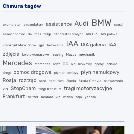
Chmura tagów
BMW
Audi
assistance
akumulator
akumulatory
części
samochodowe
dwumas
felgi
filtr cząstek stałych
filtr DPF
filtr paliwa
IAA
IAA galeria
IAA
Frankfurt Motor Show
gps
holowanie
zdjęcia
koło dwumasowe
leasing
Mazda
mechanik
Mercedes
oc
Mercedes-Benz
olej silnikowy
opony
polskie
pomoc drogowa
płyn hamulcowy
drogi
płyn chłodniczy
Rosja
rozrząd
seat
seat ibiza
Skoda
Skoda Octavia
spawdzanie
StopCham
tragi motoryzacyjne
VIN
targi frankfurt
Frankfurt
twitter
ucando
vin
wideo Rosja
yanosik