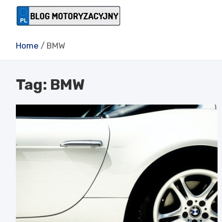
Skip
to
Blog motory
content
Home
BMW
Tag:
BMW