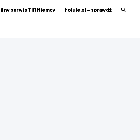
ilny serwis TIR Niemcy
holuje.pl – sprawdź
erMechanik.pl