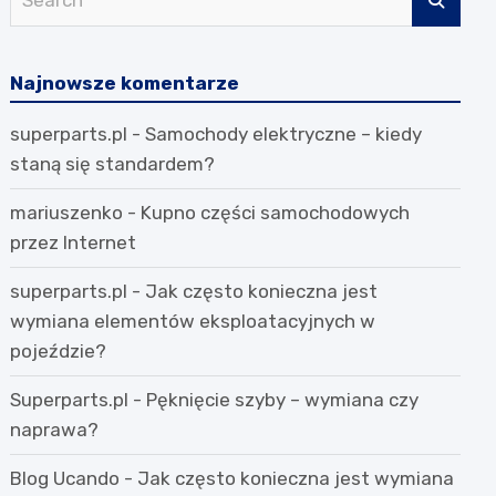
e
a
r
Najnowsze komentarze
c
superparts.pl
-
Samochody elektryczne – kiedy
h
staną się standardem?
mariuszenko
-
Kupno części samochodowych
przez Internet
superparts.pl
-
Jak często konieczna jest
wymiana elementów eksploatacyjnych w
pojeździe?
Superparts.pl
-
Pęknięcie szyby – wymiana czy
naprawa?
Blog Ucando
-
Jak często konieczna jest wymiana