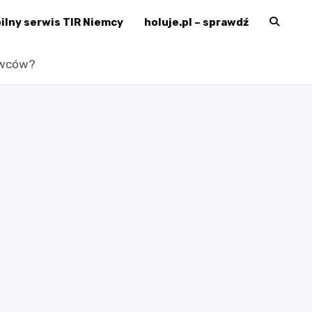
ilny serwis TIR Niemcy
holuje.pl – sprawdź
erMechanik.pl
owców?