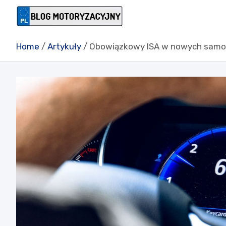
Skip
to
Blog motory
content
Home
Artykuły
Obowiązkowy ISA w nowych samoch