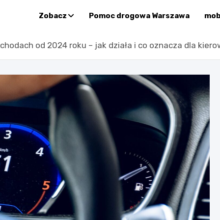
Zobacz
Pomoc drogowa Warszawa
mob
zacyjny prowadzony przez Sup
odach od 2024 roku – jak działa i co oznacza dla kier