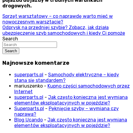
pojazdu do jazdy w trudnych warunkach
drogowych.
Nawigacja
Sprzęt warsztatowy – co naprawdę warto mieć w
nowoczesnym warsztacie?
wpisu
Odprysk na przedniej szybie? Zobacz, jak działa
ubezpieczenie szyb samochodowych i kiedy Ci pomoże
Search
Search
Najnowsze komentarze
superparts.pl
-
Samochody elektryczne – kiedy
staną się standardem?
mariuszenko
-
Kupno części samochodowych przez
Internet
superparts.pl
-
Jak często konieczna jest wymiana
elementów eksploatacyjnych w pojeździe?
Superparts.pl
-
Pęknięcie szyby – wymiana czy
naprawa?
Blog Ucando
-
Jak często konieczna jest wymiana
elementów eksploatacyjnych w pojeździe?