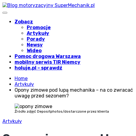
Skip
to
content
Blog motoryzacyjny prowadzony
Zobacz
przez SuperMechanik.pl
Promocje
Artykuły
Porady
Newsy
Wideo
Pomoc drogowa Warszawa
mobilny serwis TIR Niemcy
holuje.pl – sprawdź
Home
Artykuły
Opony zimowe pod lupą mechanika – na co zwracać
uwagę przed sezonem?
Źródło zdjęć Depositphotos/dostarczone przez klienta
Artykuły