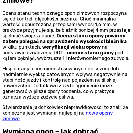
zimowe?
Ocena stanu technicznego opon zimowych rozpoczyna
się od kontroli głębokości bieżnika. Choć minimalna
wartość dopuszczona przepisami wynosi 1,6 mm, w
praktyce przyjmuje się, że bieżnik poniżej 4 mm przestaje
spełniać swoje zadanie.
Ocena stanu opony powinna
zatem polegać na sprawdzeniu wysokości bieżnika
w kilku punktach,
weryfikacji wieku opony
na
podstawie oznaczenia DOT i
ocenie stanu gumy
pod
kątem pęknięć, wybrzuszeń i nierównomiernego zużycia.
Eksploatacja opon niedostosowanych do sezonu lub
nadmiernie wyeksploatowanych wpływa negatywnie na
stabilność jazdy i kontrolę nad pojazdem na śliskiej
nawierzchni. Dodatkowo zużyte ogumienie może
generować większe opory toczenia, co w praktyce
oznacza wyższe zużycie paliwa.
Stwierdzenie jakichkolwiek nieprawidłowości to znak, że
konieczna jest wymiana, najlepiej na
nowe opony
zimowe
.
Wymiana opon – jak dobrać