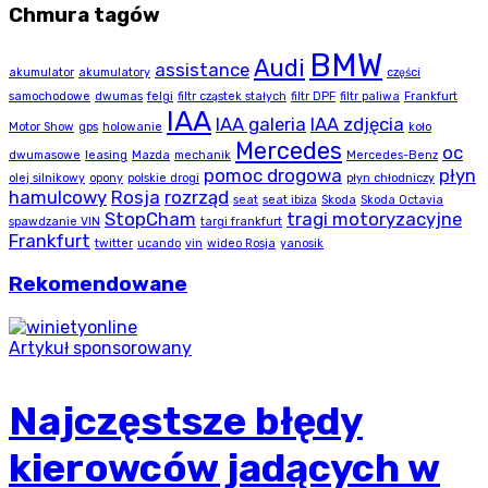
Chmura tagów
BMW
Audi
assistance
akumulator
akumulatory
części
samochodowe
dwumas
felgi
filtr cząstek stałych
filtr DPF
filtr paliwa
Frankfurt
IAA
IAA galeria
IAA zdjęcia
Motor Show
gps
holowanie
koło
Mercedes
oc
dwumasowe
leasing
Mazda
mechanik
Mercedes-Benz
pomoc drogowa
płyn
olej silnikowy
opony
polskie drogi
płyn chłodniczy
hamulcowy
Rosja
rozrząd
seat
seat ibiza
Skoda
Skoda Octavia
StopCham
tragi motoryzacyjne
spawdzanie VIN
targi frankfurt
Frankfurt
twitter
ucando
vin
wideo Rosja
yanosik
Rekomendowane
Artykuł sponsorowany
Najczęstsze błędy
kierowców jadących w