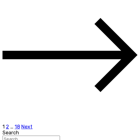
Stronicowanie
1
2
…
18
Next
Search
wpisów