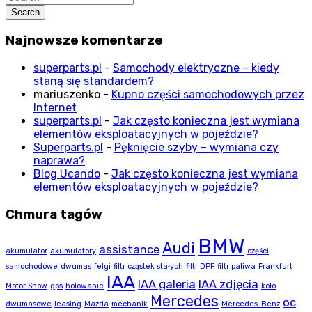
Search
Najnowsze komentarze
superparts.pl
-
Samochody elektryczne – kiedy
staną się standardem?
mariuszenko
-
Kupno części samochodowych przez
Internet
superparts.pl
-
Jak często konieczna jest wymiana
elementów eksploatacyjnych w pojeździe?
Superparts.pl
-
Pęknięcie szyby – wymiana czy
naprawa?
Blog Ucando
-
Jak często konieczna jest wymiana
elementów eksploatacyjnych w pojeździe?
Chmura tagów
BMW
Audi
assistance
akumulator
akumulatory
części
samochodowe
dwumas
felgi
filtr cząstek stałych
filtr DPF
filtr paliwa
Frankfurt
IAA
IAA galeria
IAA zdjęcia
Motor Show
gps
holowanie
koło
Mercedes
oc
dwumasowe
leasing
Mazda
mechanik
Mercedes-Benz