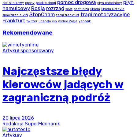
pomoc drogowa
płyn
olej silnikowy
opony
polskie drogi
płyn chłodniczy
hamulcowy
Rosja
rozrząd
seat
seat ibiza
Skoda
Skoda Octavia
StopCham
tragi motoryzacyjne
spawdzanie VIN
targi frankfurt
Frankfurt
twitter
ucando
vin
wideo Rosja
yanosik
Rekomendowane
Artykuł sponsorowany
Najczęstsze błędy
kierowców jadących w
zagraniczną podróż
20 lipca 2026
Redakcja SuperMechanik
Artykuły